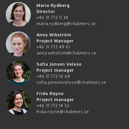
Maria Rydberg
Director
+46 31 772 11 34
maria.rydberg@chalmers.se
Anna Wikström
Project Manager
+46 31 772 49 61
anna.wikstrom@chalmers.se
Sofia Jonson Veloso
Project manager
+46 31 772 16 68
sofia.jonsonveloso@chalmers.se
Frida Røyne
Project manager
+46 31 772 14 32
frida.royne@chalmers.se