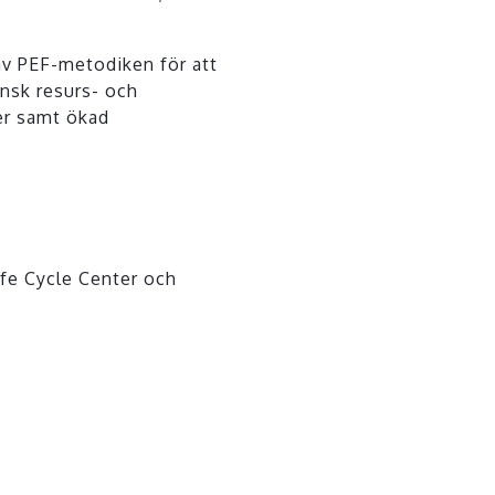
av PEF-metodiken för att
ensk resurs- och
er samt ökad
ife Cycle Center och