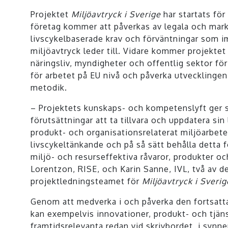
Projektet
Miljöavtryck i Sverige
har startats för
företag kommer att påverkas av legala och ma
livscykelbaserade krav och förväntningar som 
miljöavtryck leder till. Vidare kommer projekte
näringsliv, myndigheter och offentlig sektor för
för arbetet på EU nivå och påverka utveckling
metodik.
– Projektets kunskaps- och kompetenslyft ger 
förutsättningar att ta tillvara och uppdatera sin
produkt- och organisationsrelaterat miljöarbete
livscykeltänkande och på så sätt behålla detta 
miljö- och resurseffektiva råvaror, produkter oc
Lorentzon, RISE, och Karin Sanne, IVL, två av de
projektledningsteamet för
Miljöavtryck i Sverig
Genom att medverka i och påverka den fortsatt
kan exempelvis innovationer, produkt- och tjäns
framtidsrelevanta redan vid skrivbordet, i synn