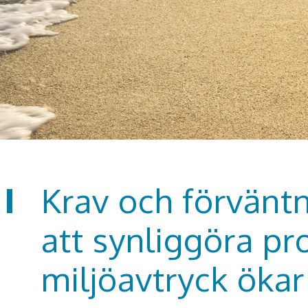
Krav och förvänt
att synliggöra pr
miljöavtryck ökar