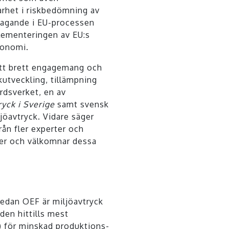
barhet i riskbedömning av
ltagande i EU-processen
plementeringen av EU:s
konomi.
 ett brett engagemang och
utveckling, tillämpning
rdsverket, en av
ryck i Sverige
samt svensk
jöavtryck. Vidare säger
rån fler experter och
eter och välkomnar dessa
medan OEF är miljöavtryck
den hittills mest
) för minskad produktions-