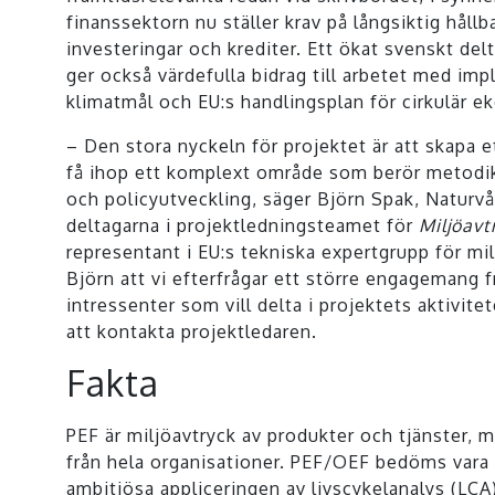
finanssektorn nu ställer krav på långsiktig håll
investeringar och krediter. Ett ökat svenskt de
ger också värdefulla bidrag till arbetet med im
klimatmål och EU:s handlingsplan för cirkulär e
– Den stora nyckeln för projektet är att skapa
få ihop ett komplext område som berör metodik
och policyutveckling, säger Björn Spak, Naturvå
deltagarna i projektledningsteamet för
Miljöavt
representant i EU:s tekniska expertgrupp för mil
Björn att vi efterfrågar ett större engagemang f
intressenter som vill delta i projektets aktivit
att kontakta projektledaren.
Fakta
PEF är miljöavtryck av produkter och tjänster, 
från hela organisationer. PEF/OEF bedöms vara 
ambitiösa appliceringen av livscykelanalys (LCA