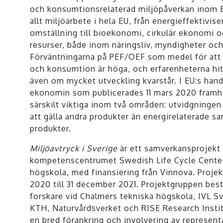
och konsumtionsrelaterad miljöpåverkan inom E
allt miljöarbete i hela EU, från energieffektivise
omställning till bioekonomi, cirkulär ekonomi 
resurser, både inom näringsliv, myndigheter och
Förväntningarna på PEF/OEF som medel för att 
och konsumtion är höga, och erfarenheterna hit
även om mycket utveckling kvarstår. I EU:s hand
ekonomin som publicerades 11 mars 2020 framhå
särskilt viktiga inom två områden: utvidgningen 
att gälla andra produkter än energirelaterade sa
produkter.
Miljöavtryck i Sverige
är ett samverkansprojekt
kompetenscentrumet Swedish Life Cycle Center
högskola, med finansiering från Vinnova. Projek
2020 till 31 december 2021. Projektgruppen bes
forskare vid Chalmers tekniska högskola, IVL Sv
KTH, Naturvårdsverket och RISE Research Insti
en bred förankring och involvering av representa