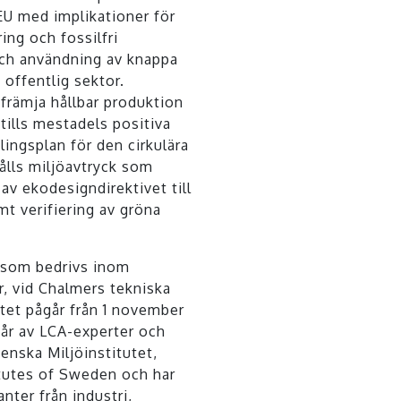
U med implikationer för
ring och fossilfri
och användning av knappa
 offentlig sektor.
främja hållbar produktion
tills mestadels positiva
lingsplan för den cirkulära
lls miljöavtryck som
av ekodesigndirektivet till
mt verifiering av gröna
 som bedrivs inom
, vid Chalmers tekniska
tet pågår från 1 november
tår av LCA-experter och
enska Miljöinstitutet,
tutes of Sweden och har
nter från industri,