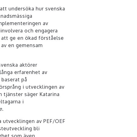
 att undersöka hur svenska
rknadsmässiga
implementeringen av
t involvera och engagera
 att ge en ökad förståelse
en av en gemensam
svenska aktörer
 långa erfarenhet av
 baserat på
försprång i utvecklingen av
h tjänster säger Katarina
ltagarna i
e
.
a utvecklingen av PEF/OEF
teutveckling bli
erhet som även