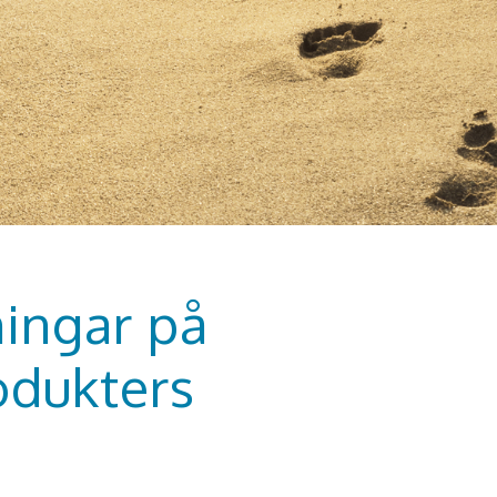
ningar på
odukters