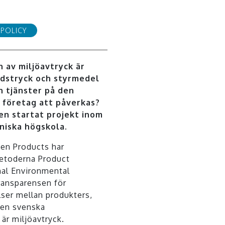
POLICY
n av miljöavtryck är
dstryck och styrmedel
h tjänster på den
 företag att påverkas?
en startat projekt inom
niska högskola.
een Products har
etoderna Product
nal Environmental
transparensen för
lser mellan produkters,
Den svenska
är miljöavtryck.